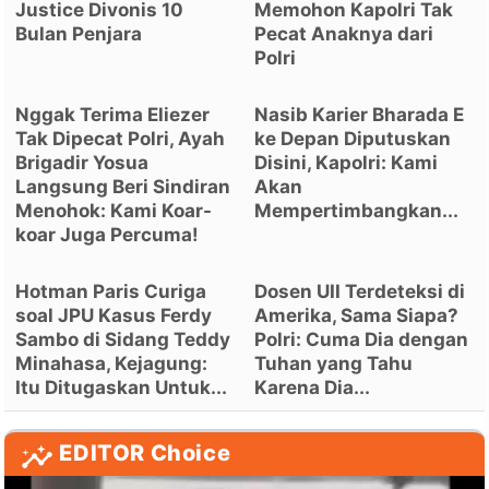
Justice Divonis 10
Memohon Kapolri Tak
Bulan Penjara
Pecat Anaknya dari
Polri
Nggak Terima Eliezer
Nasib Karier Bharada E
Tak Dipecat Polri, Ayah
ke Depan Diputuskan
Brigadir Yosua
Disini, Kapolri: Kami
Langsung Beri Sindiran
Akan
Menohok: Kami Koar-
Mempertimbangkan...
koar Juga Percuma!
Hotman Paris Curiga
Dosen UII Terdeteksi di
soal JPU Kasus Ferdy
Amerika, Sama Siapa?
Sambo di Sidang Teddy
Polri: Cuma Dia dengan
Minahasa, Kejagung:
Tuhan yang Tahu
Itu Ditugaskan Untuk...
Karena Dia...
EDITOR Choice