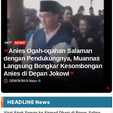
HOT
NEWS
Anies Ogah-ogahan Salaman
dengan Pendukungnya, Muannas
Langsung Bongkar Kesombongan
Anies di Depan Jokowi
DEMOKRASI News
HEADLINE News
Viral Ahok Sowan ke Ahmad Dhani di Bogor, Saling