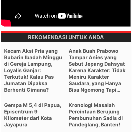
REKOMENDASI UNTUK ANDA
Kecam Aksi Pria yang
Anak Buah Prabowo
Bubarin Ibadah Minggu
Tampar Anies yang
di Gereja Lampung,
Sebut Jepang Dahsyat
Loyalis Ganjar:
Karena Karakter: Tidak
Terkutuk! Kalau Pas
Meniru Karakter
Jumatan Dipaksa
Saudara, yang Hanya
Berhenti Gimana?
Bisa Ngomong Tapi…
Gempa M 5,4 di Papua,
Kronologi Masalah
Episentrum 9
Percintaan Berujung
Kilometer dari Kota
Pembunuhan Sadis di
Jayapura
Pandeglang, Banten!