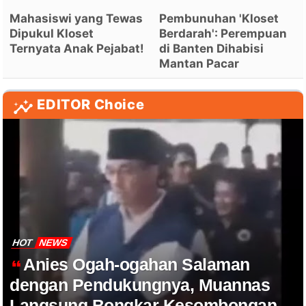
Mahasiswi yang Tewas
Pembunuhan 'Kloset
Dipukul Kloset
Berdarah': Perempuan
Ternyata Anak Pejabat!
di Banten Dihabisi
Mantan Pacar
EDITOR Choice
HOT
NEWS
Anies Ogah-ogahan Salaman
dengan Pendukungnya, Muannas
Langsung Bongkar Kesombongan