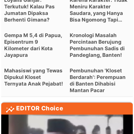
Loyalis Ganjar:
Karena Karakter: Tidak
Terkutuk! Kalau Pas
Meniru Karakter
Jumatan Dipaksa
Saudara, yang Hanya
Berhenti Gimana?
Bisa Ngomong Tapi…
Gempa M 5,4 di Papua,
Kronologi Masalah
Episentrum 9
Percintaan Berujung
Kilometer dari Kota
Pembunuhan Sadis di
Jayapura
Pandeglang, Banten!
Mahasiswi yang Tewas
Pembunuhan 'Kloset
Dipukul Kloset
Berdarah': Perempuan
Ternyata Anak Pejabat!
di Banten Dihabisi
Mantan Pacar
EDITOR Choice