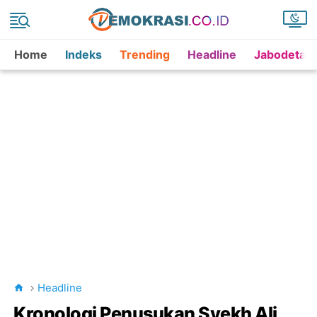
Home
Indeks
Trending
Headline
Jabodetab
Headline
Kronologi Penusukan Syekh Ali