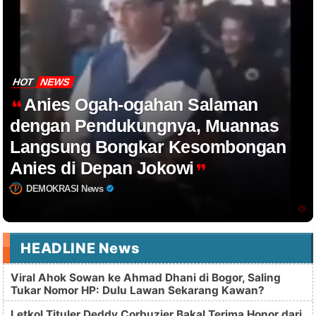
HOT
NEWS
Anies Ogah-ogahan Salaman
dengan Pendukungnya, Muannas
Langsung Bongkar Kesombongan
Anies di Depan Jokowi
DEMOKRASI News
HEADLINE News
Viral Ahok Sowan ke Ahmad Dhani di Bogor, Saling
Tukar Nomor HP: Dulu Lawan Sekarang Kawan?
Letkol Tituler Deddy Corbuzier Bakal Terima Honor dari