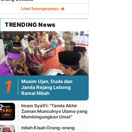
Lihat Selengkapnya
TRENDING News
Musim Ujan, Duda dan
Janda Rejang Lebong
Ramai Nikah
Imam Syafi'i: "Tanda Akhir
Zaman Munculnya Ulama yang
Membingungkan Umat"
Inilah Kisah Orang-orang