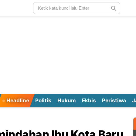
Headline
Politik
Hukum
Ekbis
Peristiwa
J
indahan Ibu Kota Baru