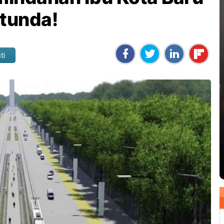
itunda!
ti