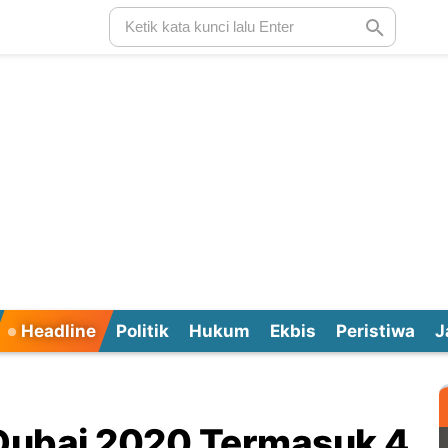
Headline
Politik
Hukum
Ekbis
Peristiwa
J
 Dubai 2020 Termasuk 4