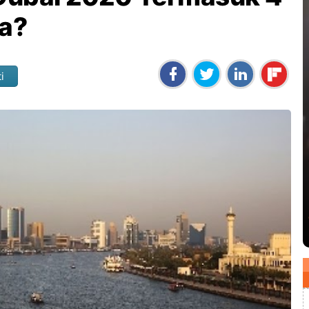
pa?
i