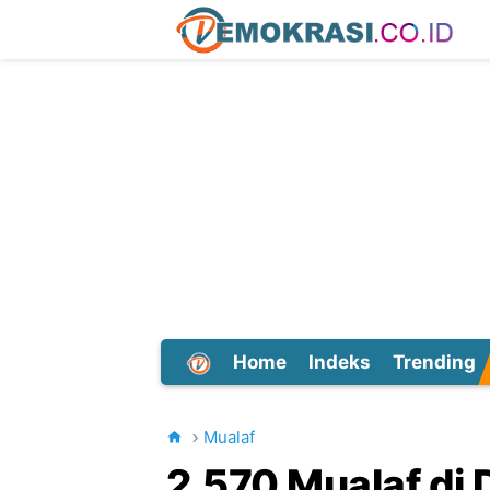
Home
Indeks
Trending
Dunia
Mualaf
2.570 Mualaf di