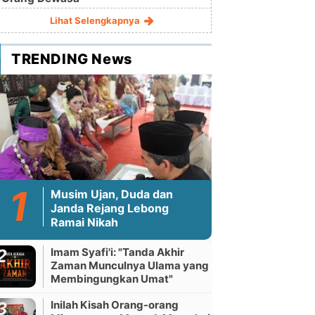
Lihat Selengkapnya
TRENDING News
Musim Ujan, Duda dan
Janda Rejang Lebong
Ramai Nikah
Imam Syafi'i: "Tanda Akhir
Zaman Munculnya Ulama yang
Membingungkan Umat"
Inilah Kisah Orang-orang