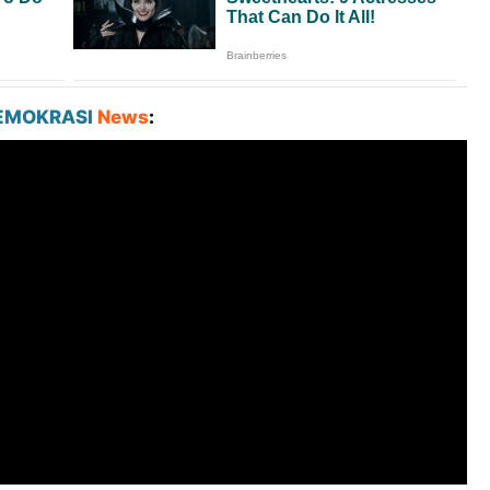
EMOKRASI
News
: