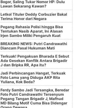
Bogor, Saling Tukar Nomor HP: Dulu
Lawan Sekarang Kawan?
Letkol Tituler Deddy Corbuzier Bakal
Terima Honor dari Negara
Pegang Rahasia Polisi hingga Bisa
Tentukan Nasib Aparat, Ini Alasan
Irjen Sambo Miliki Pengaruh Kuat
BREAKING NEWS: Putri Candrawathi
Diancam Pasal Hukuman Mati
Terkuak! Pengakuan Bharada E Sebut
Ada Gesekan Konflik Antara Brigadir
J dan Bripka RR, Apa itu?
Jadi Perbincangan Hangat, Terkuak
Foto Lama yang Diduga AKP Rita
Yuliana, Kok Beda?
Ferdy Sambo Jadi Tersangka, Beredar
Foto Putri Candrawathi Tersenyum
Pegang Tangan Brigadir J, Mafhud
MD Bilang Motif Cuma Bisa Didengar
Orang Dewasa