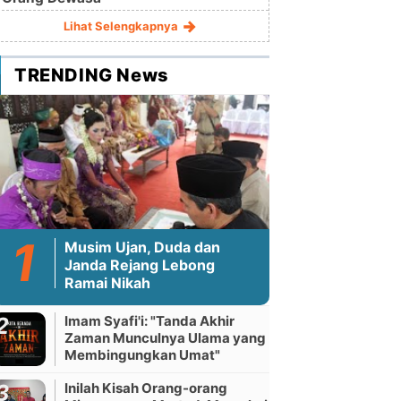
Lihat Selengkapnya
TRENDING News
Musim Ujan, Duda dan
Janda Rejang Lebong
Ramai Nikah
Imam Syafi'i: "Tanda Akhir
Zaman Munculnya Ulama yang
Membingungkan Umat"
Inilah Kisah Orang-orang