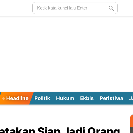
Headline
Politik
Hukum
Ekbis
Peristiwa
J
atakan Siap Jadi Orang