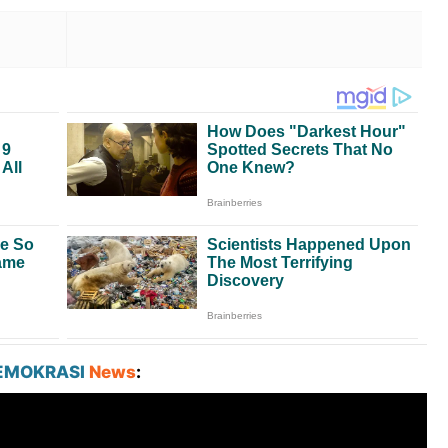
EMOKRASI
News
: