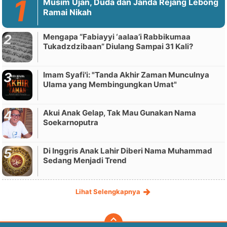
Musim Ujan, Duda dan Janda Rejang Lebong
Ramai Nikah
Mengapa “Fabiayyi ‘aalaa’i Rabbikumaa
Tukadzdzibaan” Diulang Sampai 31 Kali?
Imam Syafi'i: "Tanda Akhir Zaman Munculnya
Ulama yang Membingungkan Umat"
Akui Anak Gelap, Tak Mau Gunakan Nama
Soekarnoputra
Di Inggris Anak Lahir Diberi Nama Muhammad
Sedang Menjadi Trend
Lihat Selengkapnya