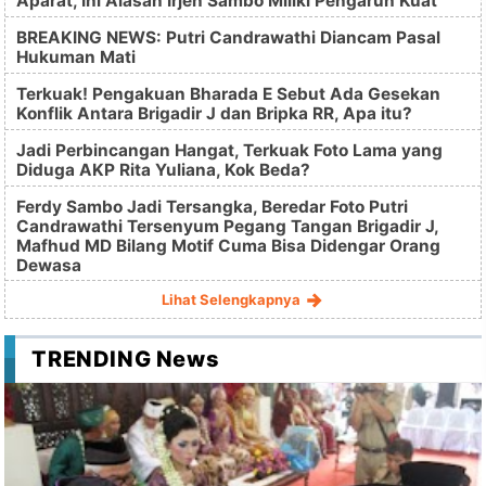
Aparat, Ini Alasan Irjen Sambo Miliki Pengaruh Kuat
BREAKING NEWS: Putri Candrawathi Diancam Pasal
Hukuman Mati
Terkuak! Pengakuan Bharada E Sebut Ada Gesekan
Konflik Antara Brigadir J dan Bripka RR, Apa itu?
Jadi Perbincangan Hangat, Terkuak Foto Lama yang
Diduga AKP Rita Yuliana, Kok Beda?
Ferdy Sambo Jadi Tersangka, Beredar Foto Putri
Candrawathi Tersenyum Pegang Tangan Brigadir J,
Mafhud MD Bilang Motif Cuma Bisa Didengar Orang
Dewasa
Lihat Selengkapnya
TRENDING News