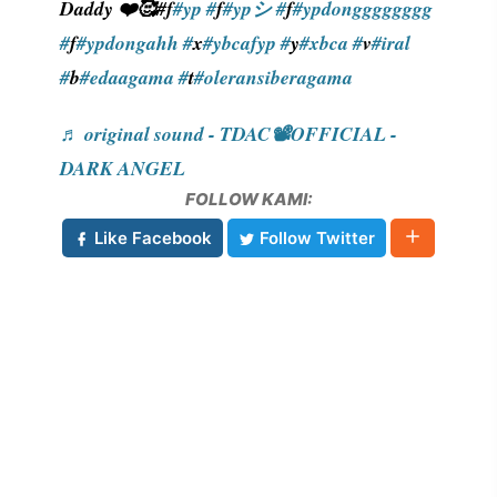
Daddy ❤️🥰#f
#yp #
f
#ypシ #
f
#ypdongggggggg
#
f
#ypdongahh #
x
#ybcafyp #
y
#xbca #
v
#iral
#
b
#edaagama #
t
#oleransiberagama
♬ original sound - TDAC📽OFFICIAL -
DARK ANGEL
FOLLOW KAMI:
Like Facebook
Follow Twitter