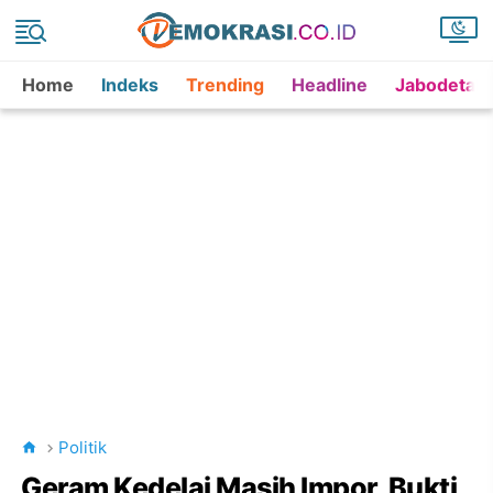
Home
Indeks
Trending
Headline
Jabodetab
Politik
Geram Kedelai Masih Impor, Bukti