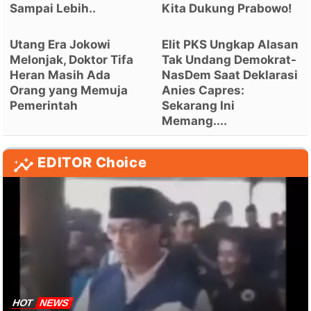
Sampai Lebih..
Kita Dukung Prabowo!
Utang Era Jokowi
Elit PKS Ungkap Alasan
Melonjak, Doktor Tifa
Tak Undang Demokrat-
Heran Masih Ada
NasDem Saat Deklarasi
Orang yang Memuja
Anies Capres:
Pemerintah
Sekarang Ini
Memang....
EDITOR Choice
HOT
NEWS