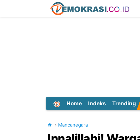
Home
Indeks
Trending
Dunia
Mancanegara
Innalillahi! Warg