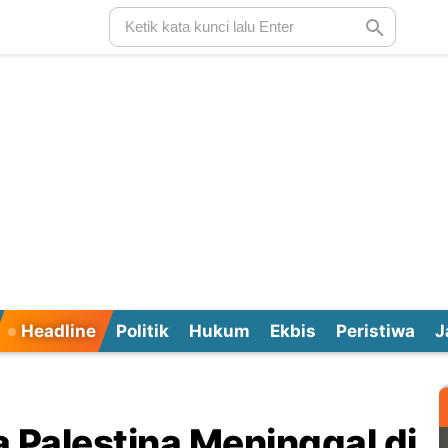
Headline
Politik
Hukum
Ekbis
Peristiwa
J
a Palestina Meninggal di