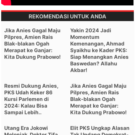
REKOMENDASI UNTUK ANDA
Jika Anies Gagal Maju
Yakin 2024 Jadi
Pilpres, Amien Rais
Momentum
Blak-blakan Ogah
Kemenangan, Ahmad
Merapat ke Ganjar:
Syaikhu ke Kader PKS:
Kita Dukung Prabowo!
Siap Menangkan Anies
Baswedan? Allahu
Akbar!
Resmi Dukung Anies,
Jika Anies Gagal Maju
PKS Udah Keker 86
Pilpres, Amien Rais
Kursi Parlemen di
Blak-blakan Ogah
2024: Kalau Bisa
Merapat ke Ganjar:
Sampai Lebih..
Kita Dukung Prabowo!
Utang Era Jokowi
Elit PKS Ungkap Alasan
Melonjak, Doktor Tifa
Tak Undang Demokrat-