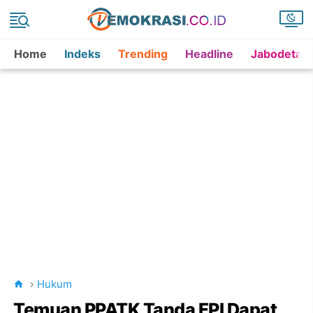
Home
Indeks
Trending
Headline
Jabodetab
Hukum
Temuan PPATK Tanda FPI Dapat