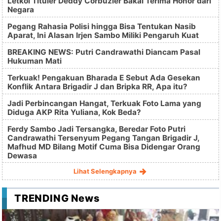
Letkol Tituler Deddy Corbuzier Bakal Terima Honor dari
Negara
Pegang Rahasia Polisi hingga Bisa Tentukan Nasib
Aparat, Ini Alasan Irjen Sambo Miliki Pengaruh Kuat
BREAKING NEWS: Putri Candrawathi Diancam Pasal
Hukuman Mati
Terkuak! Pengakuan Bharada E Sebut Ada Gesekan
Konflik Antara Brigadir J dan Bripka RR, Apa itu?
Jadi Perbincangan Hangat, Terkuak Foto Lama yang
Diduga AKP Rita Yuliana, Kok Beda?
Ferdy Sambo Jadi Tersangka, Beredar Foto Putri
Candrawathi Tersenyum Pegang Tangan Brigadir J,
Mafhud MD Bilang Motif Cuma Bisa Didengar Orang
Dewasa
Lihat Selengkapnya
TRENDING News