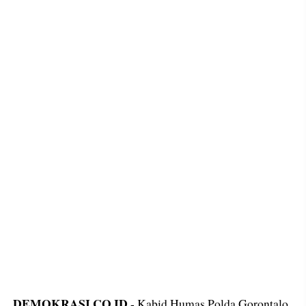
DEMOKRASI.CO.ID
- Kabid Humas Polda Gorontalo,