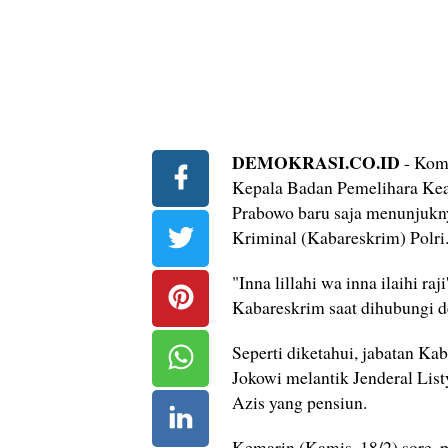
DEMOKRASI.CO.ID
- Komj
Kepala Badan Pemelihara Keam
Prabowo baru saja menunjukn
Kriminal (Kabareskrim) Polri
"Inna lillahi wa inna ilaihi r
Kabareskrim saat dihubungi d
Seperti diketahui, jabatan Ka
Jokowi melantik Jenderal List
Azis yang pensiun.
Kemarin (Kamis, 18/2) sore, 