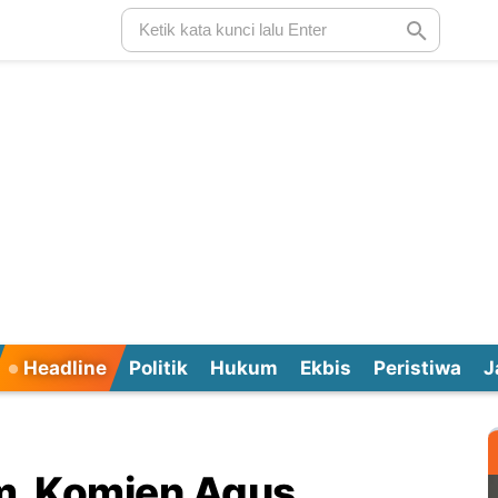
Headline
Politik
Hukum
Ekbis
Peristiwa
J
m, Komjen Agus