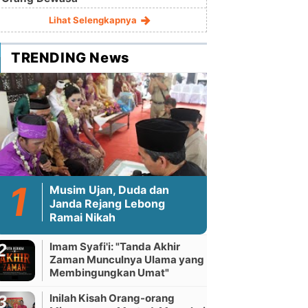
Lihat Selengkapnya
TRENDING News
Musim Ujan, Duda dan
Janda Rejang Lebong
Ramai Nikah
Imam Syafi'i: "Tanda Akhir
Zaman Munculnya Ulama yang
Membingungkan Umat"
Inilah Kisah Orang-orang