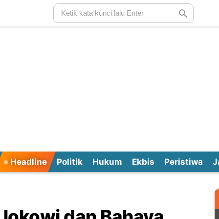
Headline
Politik
Hukum
Ekbis
Peristiwa
J
l Jokowi dan Bahaya