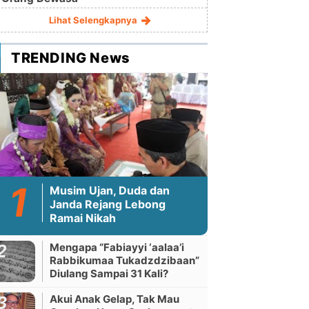
Lihat Selengkapnya
TRENDING News
Musim Ujan, Duda dan
Janda Rejang Lebong
Ramai Nikah
Mengapa “Fabiayyi ‘aalaa’i
Rabbikumaa Tukadzdzibaan”
Diulang Sampai 31 Kali?
Akui Anak Gelap, Tak Mau