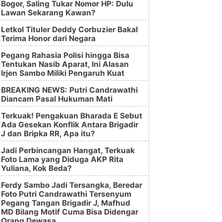
Bogor, Saling Tukar Nomor HP: Dulu
Lawan Sekarang Kawan?
Letkol Tituler Deddy Corbuzier Bakal
Terima Honor dari Negara
Pegang Rahasia Polisi hingga Bisa
Tentukan Nasib Aparat, Ini Alasan
Irjen Sambo Miliki Pengaruh Kuat
BREAKING NEWS: Putri Candrawathi
Diancam Pasal Hukuman Mati
Terkuak! Pengakuan Bharada E Sebut
Ada Gesekan Konflik Antara Brigadir
J dan Bripka RR, Apa itu?
Jadi Perbincangan Hangat, Terkuak
Foto Lama yang Diduga AKP Rita
Yuliana, Kok Beda?
Ferdy Sambo Jadi Tersangka, Beredar
Foto Putri Candrawathi Tersenyum
Pegang Tangan Brigadir J, Mafhud
MD Bilang Motif Cuma Bisa Didengar
Orang Dewasa