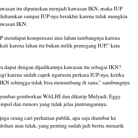
kawasan itu diputuskan menjadi kawasan IKN, maka IUP
u didiamkan sampai IUP-nya berakhir karena tidak mungkin
kawasan IKN.
P mendapat kompensasi atas lahan tambangnya karena
kali karena lahan itu bukan milik pemegang IUP,” kata
ya dapat dengan dijadikannya kawasan itu sebagai IKN?
ugi karena sudah capek ngurusin perkara IUP-nya, ketika
an IKN sehingga tidak bisa menambang di sana,” sambungnya
 digembar-gemborkan WALHI dan dikutip Mulyadi, Eggy
jempol dan rumors yang tidak jelas juntrungannya.
ga orang cari perhatian publik, apa saja diumbar ke
han atau tidak, yang penting sudah jadi berita menarik