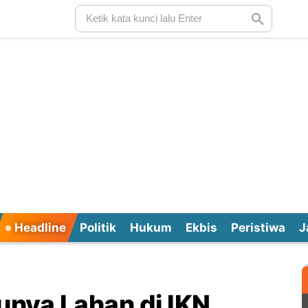
Headline
Politik
Hukum
Ekbis
Peristiwa
J
unya Lahan di IKN