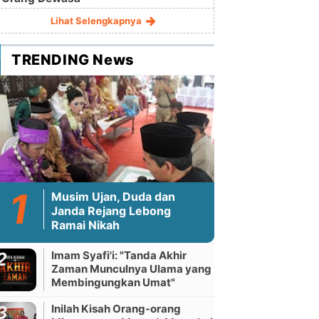
Lihat Selengkapnya
TRENDING News
Musim Ujan, Duda dan
Janda Rejang Lebong
Ramai Nikah
Imam Syafi'i: "Tanda Akhir
Zaman Munculnya Ulama yang
Membingungkan Umat"
Inilah Kisah Orang-orang