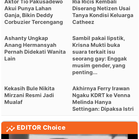
Aktor Tio Pakusadewo
Ria Ricis Kembali
Akui Punya Lahan
Diserang Netizen Usai
Ganja, Bikin Deddy
Tanya Kondisi Keluarga
Corbuzier Tercengang
Catheez
Ashanty Ungkap
Sambil pakai lipstik,
Anang Hermansyah
Krisna Mukti buka
Pernah Didekati Wanita
suara terkait isu
Lain
seorang gay: Enggak
musim gender, yang
penting...
Kekasih Bule Nikita
Akhirnya Ferry Irawan
Mirzani Resmi Jadi
Ngaku KDRT ke Venna
Mualaf
Melinda Hanya
Settingan: Dipaksa Istri
EDITOR Choice