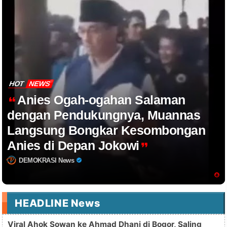
HOT
NEWS
Anies Ogah-ogahan Salaman
dengan Pendukungnya, Muannas
Langsung Bongkar Kesombongan
Anies di Depan Jokowi
DEMOKRASI News
HEADLINE News
Viral Ahok Sowan ke Ahmad Dhani di Bogor, Saling