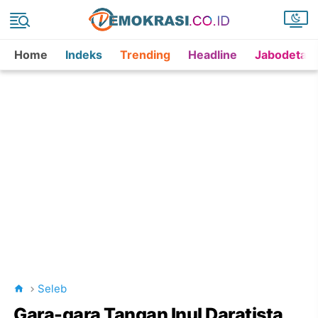
Home
Indeks
Trending
Headline
Jabodetab
Seleb
Gara-gara Tangan Inul Daratista