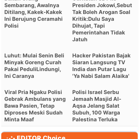
Sembarang, Awalnya
Presiden Jokowi,Sebut
Ditilang, Kakek-Kakek
Tak Boleh Arogan Soal
Ini Berujung Ceramahi
Kritik:Dulu Saya
Polisi
Dihujat, Tapi
Pemerintahan Tidak
Jatuh
Luhut: Mulai Senin Beli
Hacker Pakistan Bajak
Minyak Goreng Curah
Siaran Langsung TV
Pakai PeduliLindungi,
India dan Putar Lagu
Ini Caranya
'Ya Nabi Salam Alaika'
Viral Pria Ngaku Polisi
Polisi Israel Serbu
Gebrak Ambulans yang
Jemaah Masjid Al-
Bawa Pasien, Tetap
Aqsa Jelang Salat
Diproses Meski Sudah
Subuh, 100 Warga
Minta Maaf
Palestina Terluka
EDITOR Choice