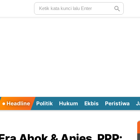
Headline
Politik
Hukum
Ekbis
Peristiwa
J
Era Ahok & Anies, PPP: