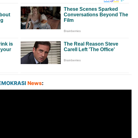
EMOKRASI
News
: