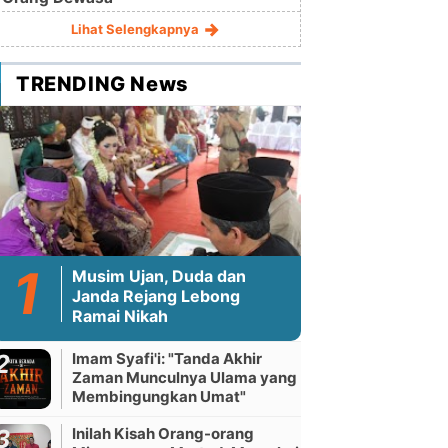
Lihat Selengkapnya
TRENDING News
Musim Ujan, Duda dan
Janda Rejang Lebong
Ramai Nikah
Imam Syafi'i: "Tanda Akhir
Zaman Munculnya Ulama yang
Membingungkan Umat"
Inilah Kisah Orang-orang