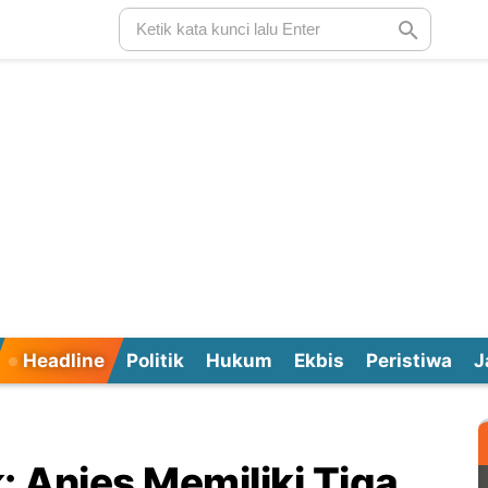
Headline
Politik
Hukum
Ekbis
Peristiwa
J
: Anies Memiliki Tiga