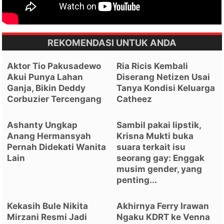
REKOMENDASI UNTUK ANDA
Aktor Tio Pakusadewo
Ria Ricis Kembali
Akui Punya Lahan
Diserang Netizen Usai
Ganja, Bikin Deddy
Tanya Kondisi Keluarga
Corbuzier Tercengang
Catheez
Ashanty Ungkap
Sambil pakai lipstik,
Anang Hermansyah
Krisna Mukti buka
Pernah Didekati Wanita
suara terkait isu
Lain
seorang gay: Enggak
musim gender, yang
penting...
Kekasih Bule Nikita
Akhirnya Ferry Irawan
Mirzani Resmi Jadi
Ngaku KDRT ke Venna