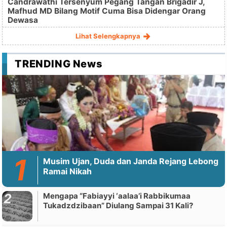
Candrawathi Tersenyum Pegang Tangan Brigadir J,
Mafhud MD Bilang Motif Cuma Bisa Didengar Orang
Dewasa
Lihat Selengkapnya
TRENDING News
Musim Ujan, Duda dan Janda Rejang Lebong
Ramai Nikah
Mengapa “Fabiayyi ‘aalaa’i Rabbikumaa
Tukadzdzibaan” Diulang Sampai 31 Kali?