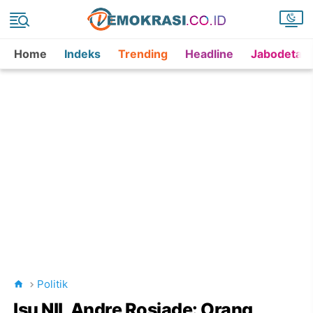
Home
Indeks
Trending
Headline
Jabodetab
Politik
Isu NII, Andre Rosiade: Orang