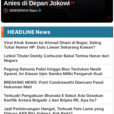
Anies di Depan Jokowi
DEMOKRASI News
HEADLINE News
Viral Ahok Sowan ke Ahmad Dhani di Bogor, Saling
Tukar Nomor HP: Dulu Lawan Sekarang Kawan?
Letkol Tituler Deddy Corbuzier Bakal Terima Honor dari
Negara
Pegang Rahasia Polisi hingga Bisa Tentukan Nasib
Aparat, Ini Alasan Irjen Sambo Miliki Pengaruh Kuat
BREAKING NEWS: Putri Candrawathi Diancam Pasal
Hukuman Mati
Terkuak! Pengakuan Bharada E Sebut Ada Gesekan
Konflik Antara Brigadir J dan Bripka RR, Apa itu?
Jadi Perbincangan Hangat, Terkuak Foto Lama yang
Diduga AKP Rita Yuliana, Kok Beda?