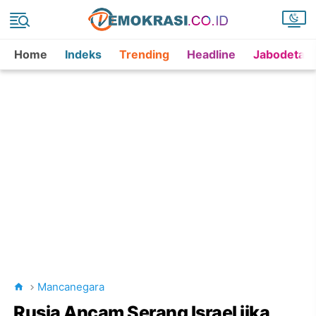
Home
Indeks
Trending
Headline
Jabodetab
Mancanegara
Rusia Ancam Serang Israel jika