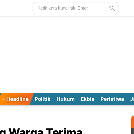
Headline
Politik
Hukum
Ekbis
Peristiwa
J
ang Warga Terima