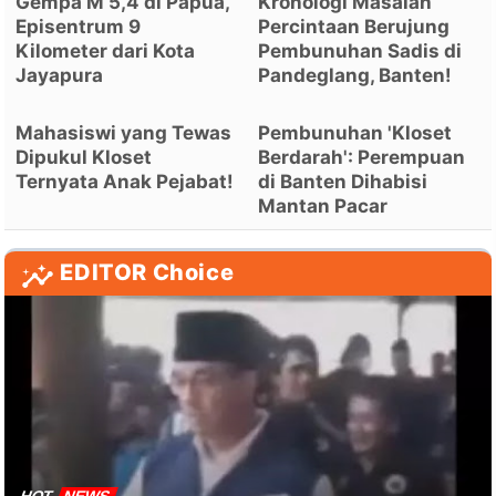
Gempa M 5,4 di Papua,
Kronologi Masalah
Episentrum 9
Percintaan Berujung
Kilometer dari Kota
Pembunuhan Sadis di
Jayapura
Pandeglang, Banten!
Mahasiswi yang Tewas
Pembunuhan 'Kloset
Dipukul Kloset
Berdarah': Perempuan
Ternyata Anak Pejabat!
di Banten Dihabisi
Mantan Pacar
EDITOR Choice
HOT
NEWS