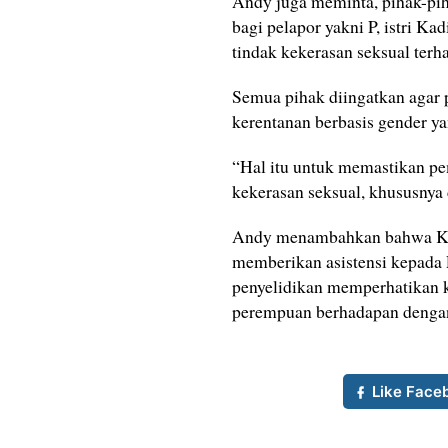
Andy juga meminta, pihak-pih
bagi pelapor yakni P, istri Ka
tindak kekerasan seksual terha
Semua pihak diingatkan agar p
kerentanan berbasis gender y
“Hal itu untuk memastikan p
kekerasan seksual, khususnya
Andy menambahkan bahwa Kom
memberikan asistensi kepad
penyelidikan memperhatikan k
perempuan berhadapan dengan
Like Face