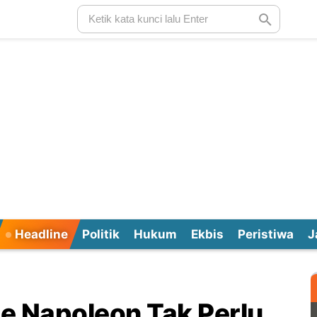
Headline
Politik
Hukum
Ekbis
Peristiwa
J
e Napoleon Tak Perlu