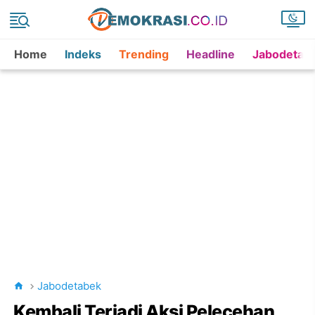
Home
Indeks
Trending
Headline
Jabodetab
Jabodetabek
Kembali Terjadi Aksi Pelecehan