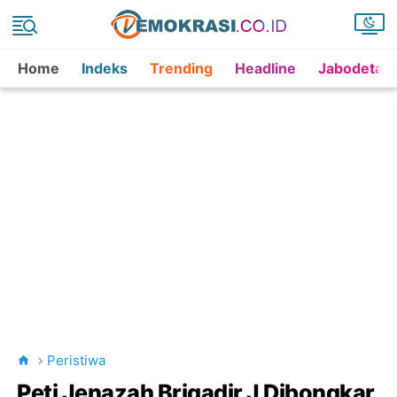
Home
Indeks
Trending
Headline
Jabodetab
Peristiwa
Peti Jenazah Brigadir J Dibongkar,