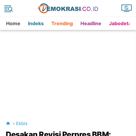
Home
Indeks
Trending
Headline
Jabodetab
Ekbis
Desakan Revisi Perpres BBM: