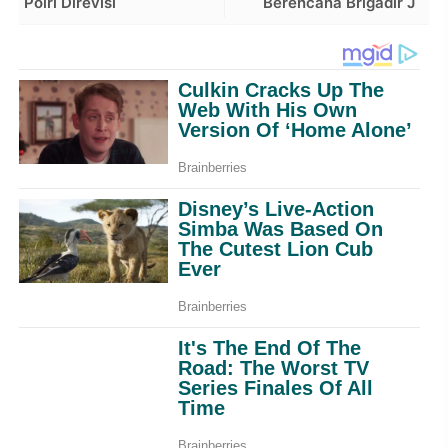
Polri Direvisi
Berencana Brigadir J