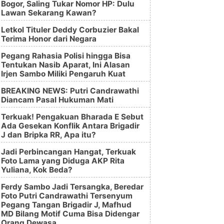
Bogor, Saling Tukar Nomor HP: Dulu
Lawan Sekarang Kawan?
Letkol Tituler Deddy Corbuzier Bakal
Terima Honor dari Negara
Pegang Rahasia Polisi hingga Bisa
Tentukan Nasib Aparat, Ini Alasan
Irjen Sambo Miliki Pengaruh Kuat
BREAKING NEWS: Putri Candrawathi
Diancam Pasal Hukuman Mati
Terkuak! Pengakuan Bharada E Sebut
Ada Gesekan Konflik Antara Brigadir
J dan Bripka RR, Apa itu?
Jadi Perbincangan Hangat, Terkuak
Foto Lama yang Diduga AKP Rita
Yuliana, Kok Beda?
Ferdy Sambo Jadi Tersangka, Beredar
Foto Putri Candrawathi Tersenyum
Pegang Tangan Brigadir J, Mafhud
MD Bilang Motif Cuma Bisa Didengar
Orang Dewasa