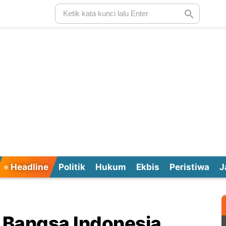
Headline
Politik
Hukum
Ekbis
Peristiwa
J
n Bangsa Indonesia