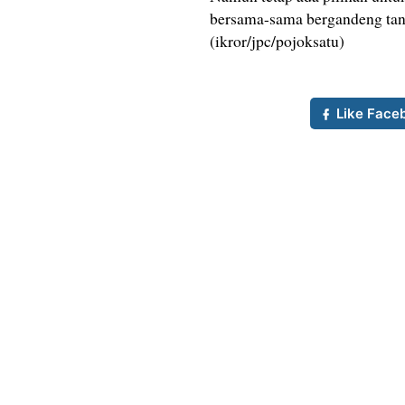
bersama-sama bergandeng tang
(ikror/jpc/pojoksatu)
Like Face