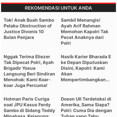
REKOMENDASI UNTUK ANDA
Tok! Anak Buah Sambo
Sambil Menangis!
Pelaku Obstruction of
Ayah Arif Rahman
Justice Divonis 10
Memohon Kapolri Tak
Bulan Penjara
Pecat Anaknya dari
Polri
Nggak Terima Eliezer
Nasib Karier Bharada E
Tak Dipecat Polri, Ayah
ke Depan Diputuskan
Brigadir Yosua
Disini, Kapolri: Kami
Langsung Beri Sindiran
Akan
Menohok: Kami Koar-
Mempertimbangkan...
koar Juga Percuma!
Hotman Paris Curiga
Dosen UII Terdeteksi di
soal JPU Kasus Ferdy
Amerika, Sama Siapa?
Sambo di Sidang Teddy
Polri: Cuma Dia dengan
Minahasa, Kejagung:
Tuhan yang Tahu