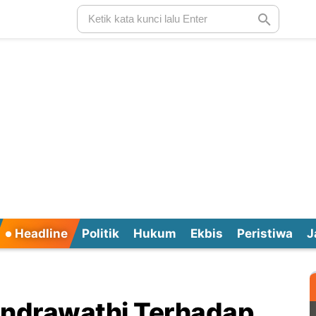
Headline
Politik
Hukum
Ekbis
Peristiwa
J
andrawathi Terhadap