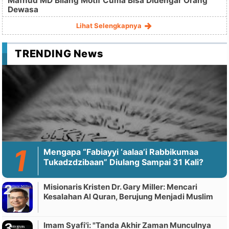
Mafhud MD Bilang Motif Cuma Bisa Didengar Orang
Dewasa
Lihat Selengkapnya
TRENDING News
Mengapa “Fabiayyi ‘aalaa’i Rabbikumaa
Tukadzdzibaan” Diulang Sampai 31 Kali?
Misionaris Kristen Dr. Gary Miller: Mencari
Kesalahan Al Quran, Berujung Menjadi Muslim
Imam Syafi'i: "Tanda Akhir Zaman Munculnya