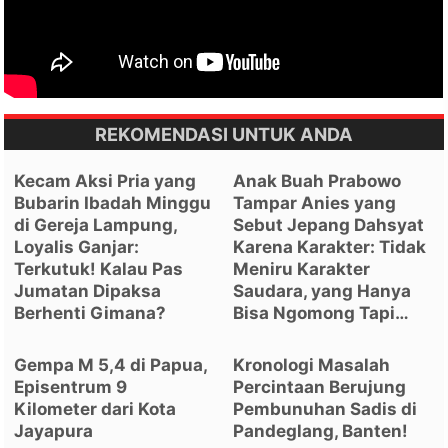
REKOMENDASI UNTUK ANDA
Kecam Aksi Pria yang
Anak Buah Prabowo
Bubarin Ibadah Minggu
Tampar Anies yang
di Gereja Lampung,
Sebut Jepang Dahsyat
Loyalis Ganjar:
Karena Karakter: Tidak
Terkutuk! Kalau Pas
Meniru Karakter
Jumatan Dipaksa
Saudara, yang Hanya
Berhenti Gimana?
Bisa Ngomong Tapi…
Gempa M 5,4 di Papua,
Kronologi Masalah
Episentrum 9
Percintaan Berujung
Kilometer dari Kota
Pembunuhan Sadis di
Jayapura
Pandeglang, Banten!