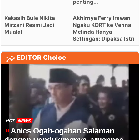
penting...
Kekasih Bule Nikita
Akhirnya Ferry Irawan
Mirzani Resmi Jadi
Ngaku KDRT ke Venna
Mualaf
Melinda Hanya
Settingan: Dipaksa Istri
EDITOR Choice
HOT
NEWS
Anies Ogah-ogahan Salaman
dengan Pendukungnya, Muannas