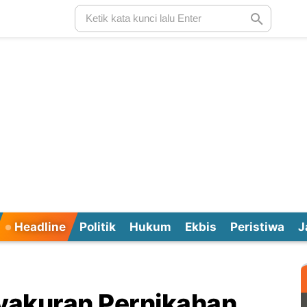
Headline
Politik
Hukum
Ekbis
Peristiwa
J
syakuran Pernikahan