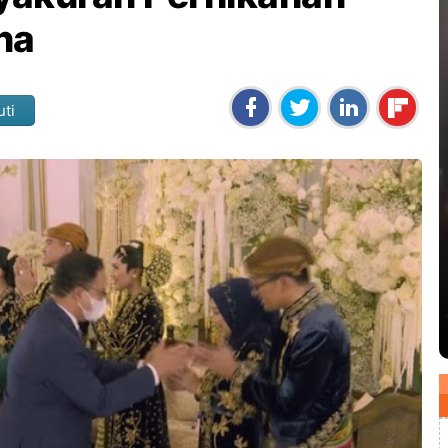
na
uti