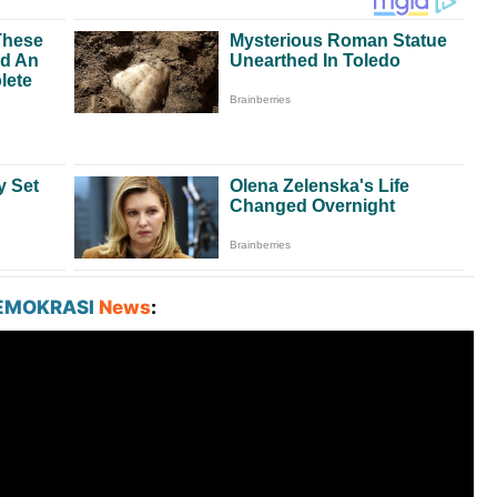
EMOKRASI
News
: