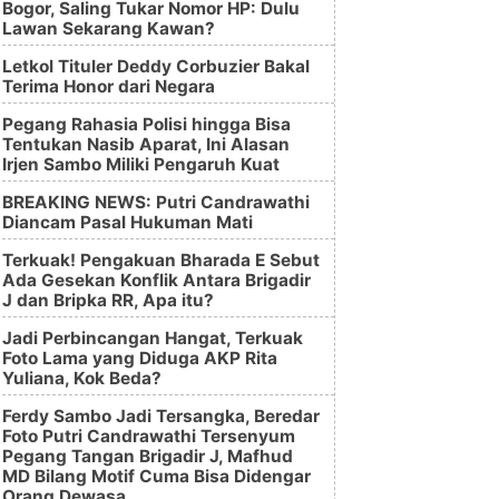
Bogor, Saling Tukar Nomor HP: Dulu
Lawan Sekarang Kawan?
Letkol Tituler Deddy Corbuzier Bakal
Terima Honor dari Negara
Pegang Rahasia Polisi hingga Bisa
Tentukan Nasib Aparat, Ini Alasan
Irjen Sambo Miliki Pengaruh Kuat
BREAKING NEWS: Putri Candrawathi
Diancam Pasal Hukuman Mati
Terkuak! Pengakuan Bharada E Sebut
Ada Gesekan Konflik Antara Brigadir
J dan Bripka RR, Apa itu?
Jadi Perbincangan Hangat, Terkuak
Foto Lama yang Diduga AKP Rita
Yuliana, Kok Beda?
Ferdy Sambo Jadi Tersangka, Beredar
Foto Putri Candrawathi Tersenyum
Pegang Tangan Brigadir J, Mafhud
MD Bilang Motif Cuma Bisa Didengar
Orang Dewasa