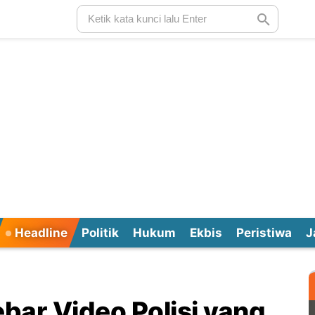
Headline
Politik
Hukum
Ekbis
Peristiwa
J
ebar Video Polisi yang