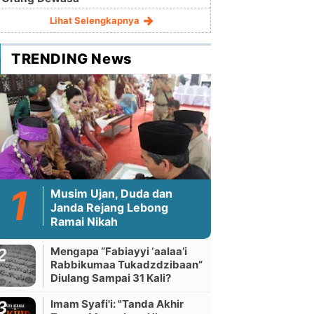
Lihat Selengkapnya
TRENDING News
Musim Ujan, Duda dan
Janda Rejang Lebong
Ramai Nikah
Mengapa “Fabiayyi ‘aalaa’i
Rabbikumaa Tukadzdzibaan”
Diulang Sampai 31 Kali?
Imam Syafi'i: "Tanda Akhir