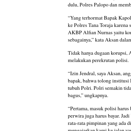
dulu, Polres Palopo dan membu
“Yang terhormat Bapak Kapolri
ke Polres Tana Toraja karena
AKBP Alfian Nurnas yaitu kor
sebagainya,” kata Aksan dala
Tidak hanya dugaan korupsi, 
melakukan perekrutan polisi.
“Izin Jendral, saya Aksan, a
bapak, bahwa tolong institusi
tubuh Polri. Polri semakin ti
bagus,” ungkapnya.
“Pertama, masuk polisi harus 
perwira juga harus bayar. Jad
rata-rata pimpinan yang ada 
mengajarkan kami ke jalan y