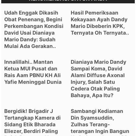
Udah Enggak Dikasih
Hasil Pemeriksaan
Obat Penenang, Begini
Kekayaan Ayah Dandy
Perkembangan Kondisi
Mario Dibeberin KPK,
David Usai Dianiaya
Ternyata Oh Ternyata..
Mario Dandy: Sudah
Mulai Ada Gerakan..
Innalillahi.. Mantan
Dianiaya Mario Dandy
Ketua MUI Pusat dan
Sampai Koma, David
Rais Aam PBNU KH Ali
Alami Diffuse Axonal
Yafie Meninggal Dunia
Injury, Salah Satu
Cedera Otak Paling
Bahaya, Apa Itu?
Bergidik! Brigadir J
Sambangi Kediaman
Tertangkap Kamera di
Din Syamsuddin,
Sidang Etik Bharada
Zulhas Terang-
Eliezer, Berdiri Paling
terangan Ingin Bangun