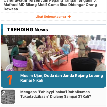
Candrawathi Tersenyum Pegang Tangan Brigadir J,
Mafhud MD Bilang Motif Cuma Bisa Didengar Orang
Dewasa
Lihat Selengkapnya
TRENDING News
Musim Ujan, Duda dan Janda Rejang Lebong
Ramai Nikah
Mengapa “Fabiayyi ‘aalaa’i Rabbikumaa
Tukadzdzibaan” Diulang Sampai 31 Kali?