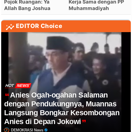
Pojok Ruangan: Ya
Kerja Sama dengan PP
Allah Bang Joshua
Muhammadiyah
EDITOR Choice
HOT
NEWS
Anies Ogah-ogahan Salaman
dengan Pendukungnya, Muannas
Langsung Bongkar Kesombongan
Anies di Depan Jokowi
DEMOKRASI News