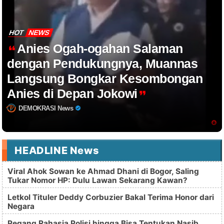
HOT
NEWS
Anies Ogah-ogahan Salaman
dengan Pendukungnya, Muannas
Langsung Bongkar Kesombongan
Anies di Depan Jokowi
DEMOKRASI News
HEADLINE News
Viral Ahok Sowan ke Ahmad Dhani di Bogor, Saling
Tukar Nomor HP: Dulu Lawan Sekarang Kawan?
Letkol Tituler Deddy Corbuzier Bakal Terima Honor dari
Negara
Pegang Rahasia Polisi hingga Bisa Tentukan Nasib