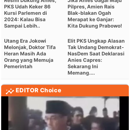
Resmi Dukung Anies,
Jika Anies Gagal Maju
PKS Udah Keker 86
Pilpres, Amien Rais
Kursi Parlemen di
Blak-blakan Ogah
2024: Kalau Bisa
Merapat ke Ganjar:
Sampai Lebih..
Kita Dukung Prabowo!
Utang Era Jokowi
Elit PKS Ungkap Alasan
Melonjak, Doktor Tifa
Tak Undang Demokrat-
Heran Masih Ada
NasDem Saat Deklarasi
Orang yang Memuja
Anies Capres:
Pemerintah
Sekarang Ini
Memang....
EDITOR Choice