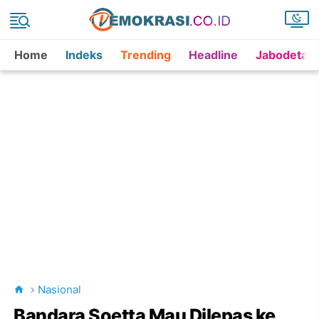
Home
Indeks
Trending
Headline
Jabodetab
Nasional
Bandara Soetta Mau Dilepas ke