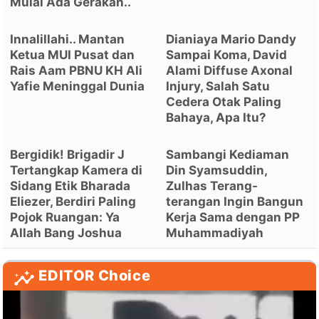
Mulai Ada Gerakan..
Innalillahi.. Mantan
Dianiaya Mario Dandy
Ketua MUI Pusat dan
Sampai Koma, David
Rais Aam PBNU KH Ali
Alami Diffuse Axonal
Yafie Meninggal Dunia
Injury, Salah Satu
Cedera Otak Paling
Bahaya, Apa Itu?
Bergidik! Brigadir J
Sambangi Kediaman
Tertangkap Kamera di
Din Syamsuddin,
Sidang Etik Bharada
Zulhas Terang-
Eliezer, Berdiri Paling
terangan Ingin Bangun
Pojok Ruangan: Ya
Kerja Sama dengan PP
Allah Bang Joshua
Muhammadiyah
EDITOR Choice