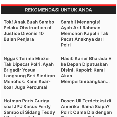
REKOMENDASI UNTUK ANDA
Tok! Anak Buah Sambo
Sambil Menangis!
Pelaku Obstruction of
Ayah Arif Rahman
Justice Divonis 10
Memohon Kapolri Tak
Bulan Penjara
Pecat Anaknya dari
Polri
Nggak Terima Eliezer
Nasib Karier Bharada E
Tak Dipecat Polri, Ayah
ke Depan Diputuskan
Brigadir Yosua
Disini, Kapolri: Kami
Langsung Beri Sindiran
Akan
Menohok: Kami Koar-
Mempertimbangkan...
koar Juga Percuma!
Hotman Paris Curiga
Dosen UII Terdeteksi di
soal JPU Kasus Ferdy
Amerika, Sama Siapa?
Sambo di Sidang Teddy
Polri: Cuma Dia dengan