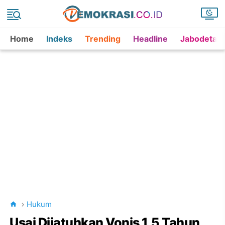
Home
Indeks
Trending
Headline
Jabodetab
Hukum
Usai Dijatuhkan Vonis 1,5 Tahun,