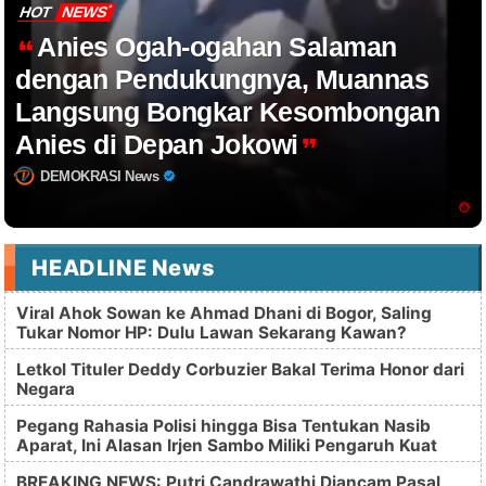
HOT
NEWS
Anies Ogah-ogahan Salaman
dengan Pendukungnya, Muannas
Langsung Bongkar Kesombongan
Anies di Depan Jokowi
DEMOKRASI News
HEADLINE News
Viral Ahok Sowan ke Ahmad Dhani di Bogor, Saling
Tukar Nomor HP: Dulu Lawan Sekarang Kawan?
Letkol Tituler Deddy Corbuzier Bakal Terima Honor dari
Negara
Pegang Rahasia Polisi hingga Bisa Tentukan Nasib
Aparat, Ini Alasan Irjen Sambo Miliki Pengaruh Kuat
BREAKING NEWS: Putri Candrawathi Diancam Pasal