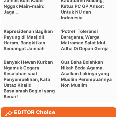
Zulhas Buat Kader
Kabupaten Malang,
Nggak Main-main:
Ketua PC GP Ansor:
Jaga…
Untuk NU dan
Indonesia
Kepresidenan Bagikan
'Potret' Toleransi
Payung di Masjidil
Beragama, Warga
Haram, Bangkitkan
Matraman Salat Idul
Semangat Jamaah
Adha Di Depan Gereja
Banyak Hewan Kurban
Gus Baha Bolehkan
Ngamuk Gegara
Nikah Beda Agama,
Kesalahan saat
Asalkan Lakinya yang
Penyembelihan, Kata
Muslim Perempuannya
Ustaz Khalid
Non Muslim
Basalamah Begini yang
Benar!
EDITOR Choice