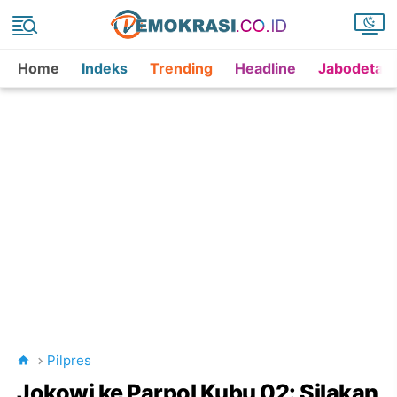
Home
Indeks
Trending
Headline
Jabodetab
Pilpres
Jokowi ke Parpol Kubu 02: Silakan