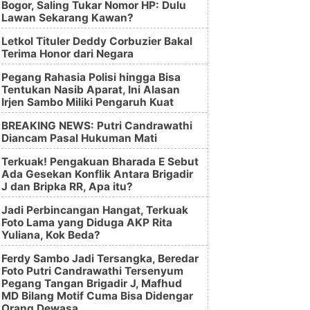
Bogor, Saling Tukar Nomor HP: Dulu
Lawan Sekarang Kawan?
Letkol Tituler Deddy Corbuzier Bakal
Terima Honor dari Negara
Pegang Rahasia Polisi hingga Bisa
Tentukan Nasib Aparat, Ini Alasan
Irjen Sambo Miliki Pengaruh Kuat
BREAKING NEWS: Putri Candrawathi
Diancam Pasal Hukuman Mati
Terkuak! Pengakuan Bharada E Sebut
Ada Gesekan Konflik Antara Brigadir
J dan Bripka RR, Apa itu?
Jadi Perbincangan Hangat, Terkuak
Foto Lama yang Diduga AKP Rita
Yuliana, Kok Beda?
Ferdy Sambo Jadi Tersangka, Beredar
Foto Putri Candrawathi Tersenyum
Pegang Tangan Brigadir J, Mafhud
MD Bilang Motif Cuma Bisa Didengar
Orang Dewasa