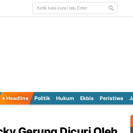
Headline
Politik
Hukum
Ekbis
Peristiwa
J
cky Gerung Dicuri Oleh