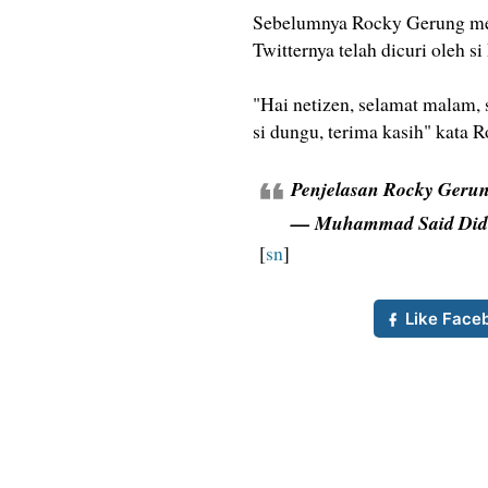
Sebelumnya Rocky Gerung meny
Twitternya telah dicuri oleh s
"Hai netizen, selamat malam, 
si dungu, terima kasih" kata R
Penjelasan Rocky Gerun
— Muhammad Said Did
[
sn
]
Like Face