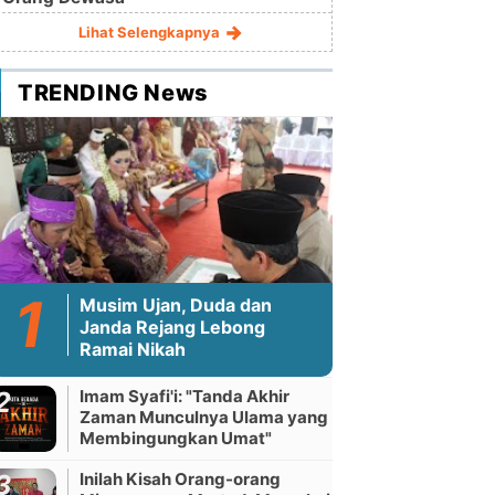
Lihat Selengkapnya
TRENDING News
Musim Ujan, Duda dan
Janda Rejang Lebong
Ramai Nikah
Imam Syafi'i: "Tanda Akhir
Zaman Munculnya Ulama yang
Membingungkan Umat"
Inilah Kisah Orang-orang