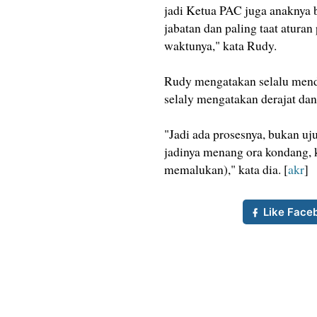
jadi Ketua PAC juga anaknya bi
jabatan dan paling taat atura
waktunya," kata Rudy.
Rudy mengatakan selalu mendi
selaly mengatakan derajat dan
"Jadi ada prosesnya, bukan uj
jadinya menang ora kondang, k
memalukan)," kata dia. [
akr
]
Like Face