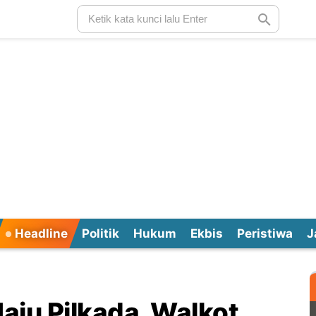
Headline
Politik
Hukum
Ekbis
Peristiwa
J
aju Pilkada, Walkot