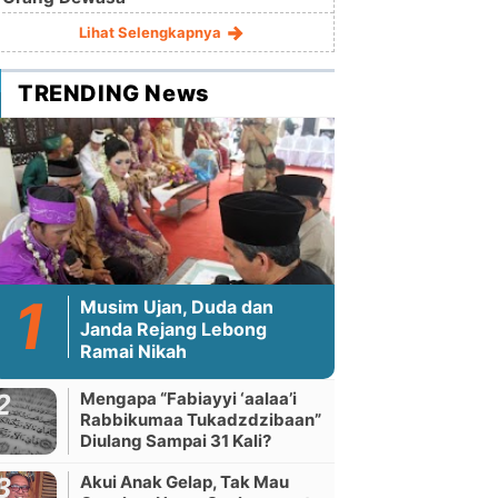
Lihat Selengkapnya
TRENDING News
Musim Ujan, Duda dan
Janda Rejang Lebong
Ramai Nikah
Mengapa “Fabiayyi ‘aalaa’i
Rabbikumaa Tukadzdzibaan”
Diulang Sampai 31 Kali?
Akui Anak Gelap, Tak Mau