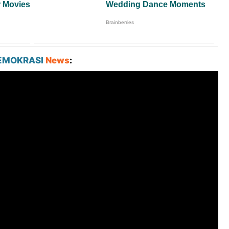
EMOKRASI
News
: