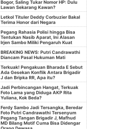
Bogor, Saling Tukar Nomor HP: Dulu
Lawan Sekarang Kawan?
Letkol Tituler Deddy Corbuzier Bakal
Terima Honor dari Negara
Pegang Rahasia Polisi hingga Bisa
Tentukan Nasib Aparat, Ini Alasan
Irjen Sambo Miliki Pengaruh Kuat
BREAKING NEWS: Putri Candrawathi
Diancam Pasal Hukuman Mati
Terkuak! Pengakuan Bharada E Sebut
Ada Gesekan Konflik Antara Brigadir
J dan Bripka RR, Apa itu?
Jadi Perbincangan Hangat, Terkuak
Foto Lama yang Diduga AKP Rita
Yuliana, Kok Beda?
Ferdy Sambo Jadi Tersangka, Beredar
Foto Putri Candrawathi Tersenyum
Pegang Tangan Brigadir J, Mafhud
MD Bilang Motif Cuma Bisa Didengar
Orang Dewasa