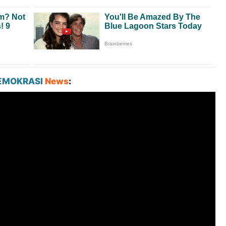
EMOKRASI
News
: