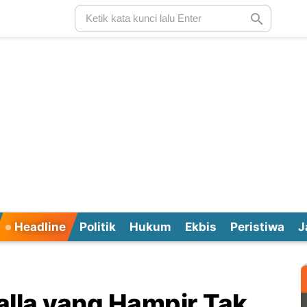
Headline
Politik
Hukum
Ekbis
Peristiwa
J
alla yang Hampir Tak