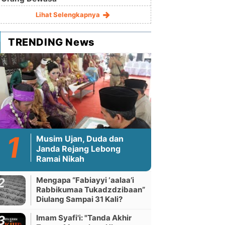
Lihat Selengkapnya
TRENDING News
Musim Ujan, Duda dan
Janda Rejang Lebong
Ramai Nikah
Mengapa “Fabiayyi ‘aalaa’i
Rabbikumaa Tukadzdzibaan”
Diulang Sampai 31 Kali?
Imam Syafi'i: "Tanda Akhir