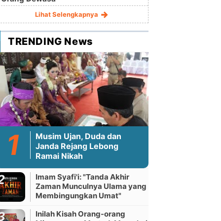
Lihat Selengkapnya
TRENDING News
Musim Ujan, Duda dan
Janda Rejang Lebong
Ramai Nikah
Imam Syafi'i: "Tanda Akhir
Zaman Munculnya Ulama yang
Membingungkan Umat"
Inilah Kisah Orang-orang