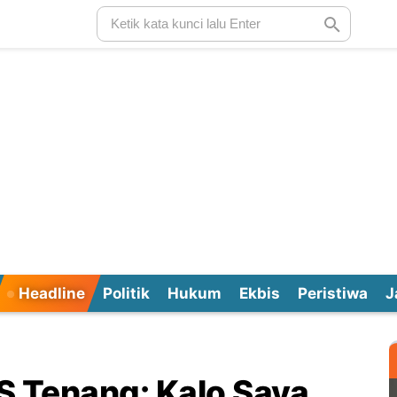
Headline
Politik
Hukum
Ekbis
Peristiwa
J
S Tenang: Kalo Saya