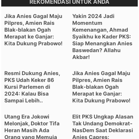
REKOMENDASI UNTUK ANDA
Jika Anies Gagal Maju
Yakin 2024 Jadi
Pilpres, Amien Rais
Momentum
Blak-blakan Ogah
Kemenangan, Ahmad
Merapat ke Ganjar:
Syaikhu ke Kader PKS:
Kita Dukung Prabowo!
Siap Menangkan Anies
Baswedan? Allahu
Akbar!
Resmi Dukung Anies,
Jika Anies Gagal Maju
PKS Udah Keker 86
Pilpres, Amien Rais
Kursi Parlemen di
Blak-blakan Ogah
2024: Kalau Bisa
Merapat ke Ganjar:
Sampai Lebih..
Kita Dukung Prabowo!
Utang Era Jokowi
Elit PKS Ungkap Alasan
Melonjak, Doktor Tifa
Tak Undang Demokrat-
Heran Masih Ada
NasDem Saat Deklarasi
Orang yang Memuja
Anies Capres: